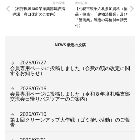
前の記事
次の記事
【石狩振興局産業振興部建設指
【札幌市競争入札参加資格（物
導課 窓口休所のご案内】
品・役務）「建物清掃業」及び
「警備業」等級の再格付申請受
付】
NEWS 最近の投稿
2026/07/27
会員専用ページに投稿しました（会費の額の改定に関
するお知らせ）
2026/07/16
会員専用ページに投稿しました（令和８年度札幌支部
交流会日帰りバスツアーのご案内）
2026/07/10
第１回クリーンアップ大作戦（ゴミ拾い活動）のご報
告