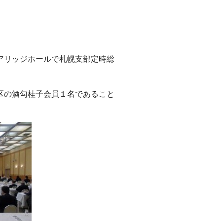
アリッジホールで札幌支部定時総
区の酒勾桂子会員１名であること