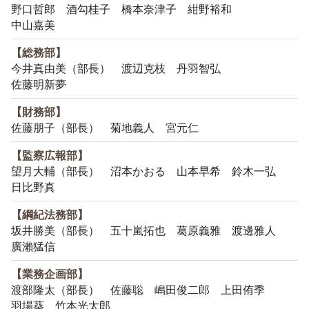
野口哲郎 酒勾桂子 橋本奈津子 紺野裕和
中山嘉美
【総務部】
今井真由美（部長） 渡辺克枝 丹羽智弘
佐藤明新夢
【財務部】
佐藤朋子（部長） 菊地義人 宮元仁
【監察広報部】
望月大輔（部長） 沼本かおる 山本早希 鈴木一弘
日比野真
【綱紀法務部】
坂井勝美（部長） 五十嵐拓也 葛原義雅 渡邊雅人
廣瀨猛信
【業務企画部】
渡部隆太（部長） 佐藤聡 嶋田俊二郎 上田侑季
羽場葵 竹本光太郎