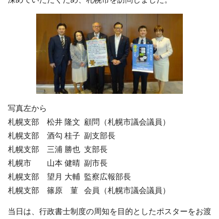
写真左から
札幌支部 松井 隆文 顧問（札幌市議会議員）
札幌支部 酒勾 桂子 副支部長
札幌支部 三浦 勝也 支部長
札幌市 山本 健晴 副市長
札幌支部 望月 大輔 監察広報部長
札幌支部 篠原 菫 会員（札幌市議会議員）
当日は、行政書士制度の周知を目的としたポスターをお渡